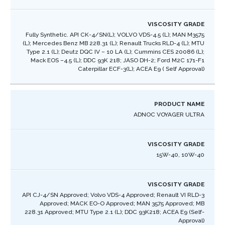
Fully Synthetic. API CK-4/SN(L); VOLVO VDS-4.5 (L); MAN M3575
(L); Mercedes Benz MB 228.31 (L); Renault Trucks RLD-4 (L); MTU
Type 2.1 (L); Deutz DQC IV – 10 LA (L); Cummins CES 20086 (L);
Mack EOS –4.5 (L); DDC 93K 218; JASO DH-2; Ford M2C 171-F1
Caterpillar ECF-3(L); ACEA E9 ( Self Approval) ​
ADNOC VOYAGER ULTRA
15W-40, 10W-40
API CJ-4/SN Approved; Volvo VDS-4 Approved; Renault VI RLD-3
Approved; MACK EO-O Approved; MAN 3575 Approved; MB
228.31 Approved; MTU Type 2.1 (L); DDC 93K218; ACEA E9 (Self-
Approval) ​