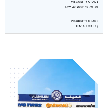
40, 50, 15W-40, 20W-50
5 TBN; API CD (L) ​