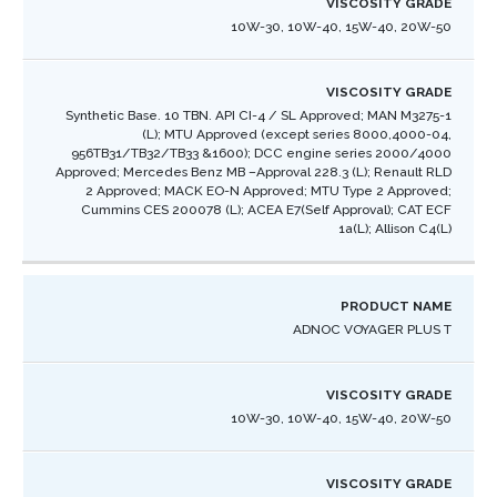
10W-30, 10W-40, 15W-40, 20W-50
Synthetic Base. 10 TBN. API CI-4 / SL Approved; MAN M3275-1
(L); MTU Approved (except series 8000,4000-04,
956TB31/TB32/TB33 &1600); DCC engine series 2000/4000
Approved; Mercedes Benz MB –Approval 228.3 (L); Renault RLD
2 Approved; MACK EO-N Approved; MTU Type 2 Approved;
Cummins CES 200078 (L); ACEA E7(Self Approval); CAT ECF
1a(L); Allison C4(L)​
ADNOC VOYAGER PLUS T
10W-30, 10W-40, 15W-40, 20W-50