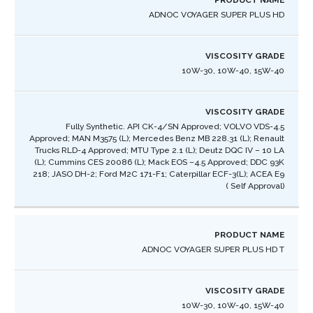
Product
درجة
درجة
ADNOC VOYAGER SUPER PLUS HD
Name
اللزوجة
اللزوجة
10W-30, 10W-40, 15W-40
Fully Synthetic. API CK-4/SN Approved; VOLVO VDS-4.5
Approved; MAN M3575 (L); Mercedes Benz MB 228.31 (L); Renault
Trucks RLD-4 Approved; MTU Type 2.1 (L); Deutz DQC IV – 10 LA
(L); Cummins CES 20086 (L); Mack EOS –4.5 Approved; DDC 93K
218; JASO DH-2; Ford M2C 171-F1; Caterpillar ECF-3(L); ACEA E9
( Self Approval) ​
ADNOC VOYAGER SUPER PLUS HD T
10W-30, 10W-40, 15W-40