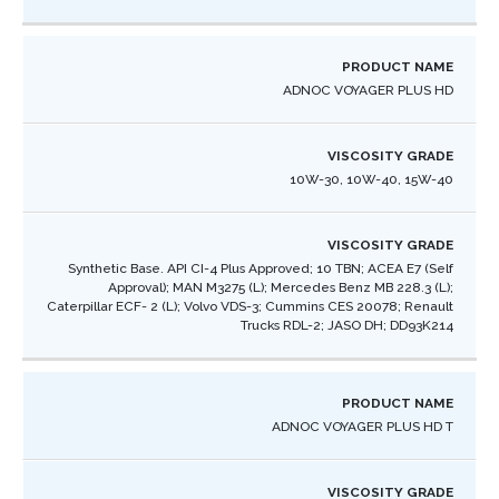
ADNOC VOYAGER PLUS HD
10W-30, 10W-40, 15W-40
Synthetic Base. API CI-4 Plus Approved; 10 TBN; ACEA E7 (Self
Approval); MAN M3275 (L); Mercedes Benz MB 228.3 (L);
Caterpillar ECF- 2 (L); Volvo VDS-3; Cummins CES 20078; Renault
Trucks RDL-2; JASO DH; DD93K214 ​
ADNOC VOYAGER PLUS HD T