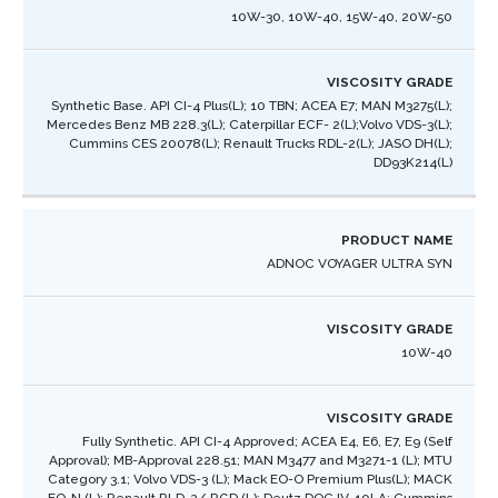
10W-30, 10W-40, 15W-40, 20W-50
Synthetic Base. API CI-4 Plus(L); 10 TBN; ACEA E7; MAN M3275(L);
Mercedes Benz MB 228.3(L); Caterpillar ECF- 2(L);Volvo VDS-3(L);
Cummins CES 20078(L); Renault Trucks RDL-2(L); JASO DH(L);
DD93K214(L) ​
ADNOC VOYAGER ULTRA SYN
10W-40
Fully Synthetic. API CI-4 Approved; ACEA E4, E6, E7, E9 (Self
Approval); MB-Approval 228.51; MAN M3477 and M3271-1 (L); MTU
Category 3.1; Volvo VDS-3 (L); Mack EO-O Premium Plus(L); MACK
EO-N (L); Renault RLD-2/ RGD (L); Deutz DQC IV-10LA; Cummins