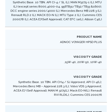
Synthetic Base. 10 TBN. API CI-4 / SL (L); MAN M3275-1 (L); MTU
(L) (except series 8000,4000-04, 956TB31/TB32/TB33 &1600);
DCC engine series 2000/4000 (L); Mercedes Benz MB 228.3 (L);
Renault RLD 2 (L); MACK EO-N (L); MTU Type 2 (L); Cummins CES
200078 (L); ACEA E7(Self Approval); CAT EFC 1a(L); Allison C4(L) ​
ADNOC VOYAGER HPSD PLUS
15W-40, 20W-50, 10W-40,
Synthetic Base. 10 TBN. API CH4 / SJ Approved; API CI-4(L);
Mercedes Benz MB – Approval 228.3 (L); Volvo VDS 3 Approved;
ACEA E7 (Self Approval); MAN M 3275(L); Mack EO-N(L); Renault
RVI RLD(L); Cummins CES 200076​